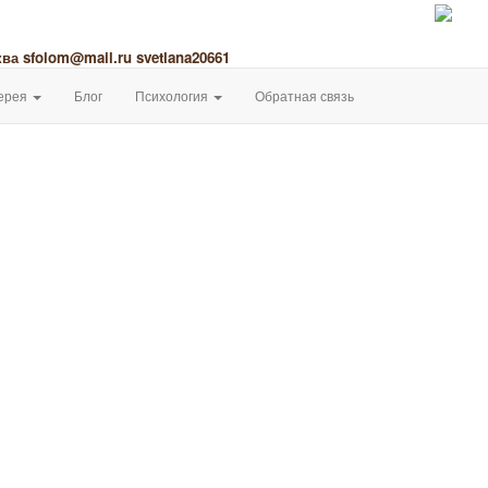
ква
sfolom@mail.ru
svetlana20661
ерея
Блог
Психология
Обратная связь